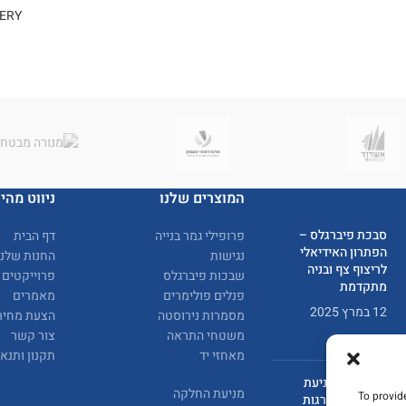
ERY
המוצרים שלנו
ניווט מהיר
סבכת פיברגלס –
פרופילי גמר בנייה
דף הבית
הפתרון האידיאלי
נגישות
החנות שלנו
לריצוף צף ובניה
שבכות פיברגלס
פרוייקטים
מתקדמת
פנלים פולימרים
מאמרים
12 במרץ 2025
מסמרות נירוסטה
הצעת מחיר
משטחי התראה
צור קשר
מאחזי יד
תקנון ותנא
אמצעים למניעת
מניעת החלקה
To provid
החלקה במדרגות