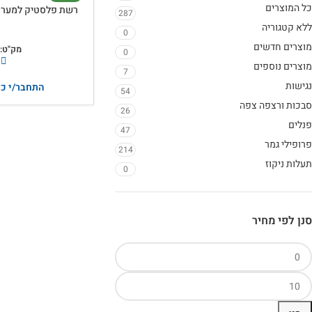
כל המוצרים
287
ללא קטגוריה
0
מוצרים חדשים
מק"ט:
0
מוצרים נוספים
7
נגישות
התחבר/י כד
54
סבכות ורצפה צפה
26
פנלים
47
פרופילי גמר
214
תעלות ניקוז
0
סנן לפי מחיר