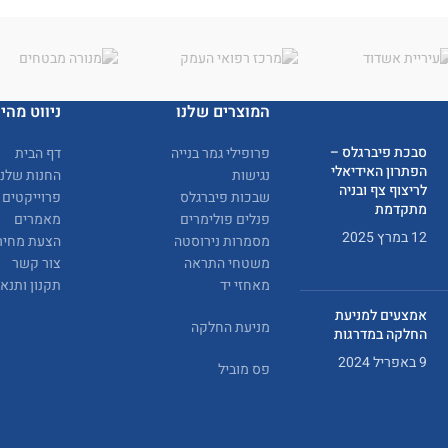
המוצרים שלנו
ניווט מהיר
סבכת פיברגלס –
פרופילי גמר בנייה
דף הבית
הפתרון האידיאלי
נגישות
החנות שלנו
לריצוף צף ובניה
שבכות פיברגלס
פרוייקטים
מתקדמת
פנלים פולימרים
מאמרים
12 במרץ 2025
מסמרות נירוסטה
הצעת מחיר
משטחי התראה
צור קשר
מאחזי יד
תקנון ותנא
אמצעים למניעת
מניעת החלקה
החלקה במדרגות
9 באפריל 2024
פס מוביל