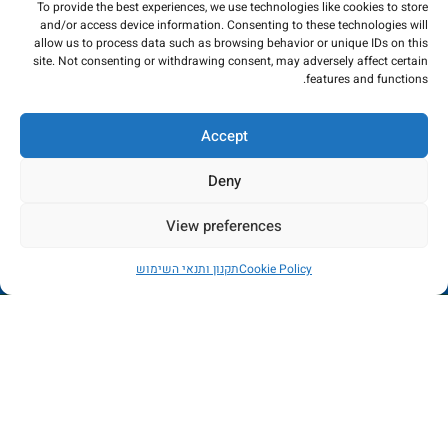
To provide the best experiences, we use technologies like cookies to store
ייבוא ושיווק פרופילי אלומיניום, פליז ונירוסטה ומתן פתרונות גמר מתקדמים
and/or access device information. Consenting to these technologies will
allow us to process data such as browsing behavior or unique IDs on this
לענף הבניה
site. Not consenting or withdrawing consent, may adversely affect certain
features and functions.
Accept
אזור תעשייה נוף הארץ, כפר קאסם
Deny
משרד: 03-6715586
פקס: 03-6784235
View preferences
החנות כרגע בתהליכי שדרוג - הזמנות לא יכובדו. במידה
מאמרים אחרונים
Cookie Policy
תקנון ותנאי השימוש
ותשלום יבוצע, הכסף יוחזר באופן מיידי. עמכם הסליחה
חנות
רשימת משאלות
החשבון שלי
המוצרים שלנו
ניווט מהיר
כל הזכויות שמורות לקובי פרופילים ונגישות בע"מ 2023