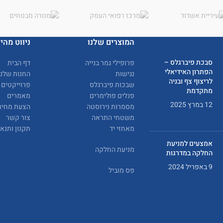
המוצרים שלנו
ניווט מהיר
סבכת פיברגלס –
פרופילי גמר בנייה
דף הבית
הפתרון האידיאלי
נגישות
החנות שלנו
לריצוף צף ובניה
שבכות פיברגלס
פרוייקטים
מתקדמת
פנלים פולימרים
מאמרים
12 במרץ 2025
מסמרות נירוסטה
הצעת מחיר
משטחי התראה
צור קשר
מאחזי יד
תקנון ותנא
אמצעים למניעת
מניעת החלקה
החלקה במדרגות
9 באפריל 2024
פס מוביל