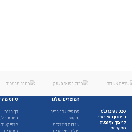
המוצרים שלנו
ניווט מהיר
סבכת פיברגלס –
פרופילי גמר בנייה
דף הבית
הפתרון האידיאלי
נגישות
החנות שלנו
לריצוף צף ובניה
שבכות פיברגלס
פרוייקטים
מתקדמת
פנלים פולימרים
מאמרים