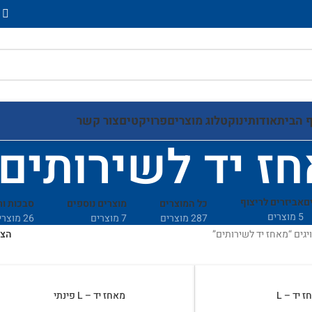
 הבית
אודותינו
קטלוג מוצרים
פרויקטים
צור קשר
ז יד לשירותים
ם
אביזרים לריצוף
כל המוצרים
מוצרים נוספים
סבכות ו
5 מוצרים
287 מוצרים
7 מוצרים
26 מוצרים
גים “מאחז יד לשירותים”
הצ
 יד – L
מאחז יד – L פינתי