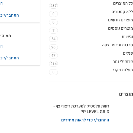
כל המוצרים
287
ללא קטגוריה
0
התחבר/י כד
מוצרים חדשים
0
מוצרים נוספים
7
מאחז יד 
נגישות
54
סבכות ורצפה צפה
26
פנלים
47
התחבר/י כד
פרופילי גמר
214
תעלות ניקוז
0
מוצרים
רשת פלסטיק למערכת ריצוף צף -
PP LEVEL GRID
התחבר/י כדי לראות מחירים