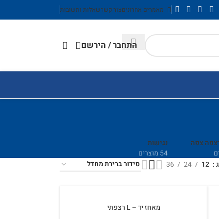
מאמרים אחרונים
צור קשר
שאלות ותשובות
התחבר / הירשם
רצפה צפה
נגישות
54 מוצרים
ג
12
24
36
מאחז יד – L רצפתי