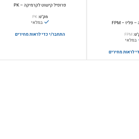
פרופיל קישוט לקרמיקה – PK
מק"ט:
PK
במלאי
פליז – FPM
התחבר/י כדי לראות מחירים
"ט:
FPM
במלאי
י לראות מחירים