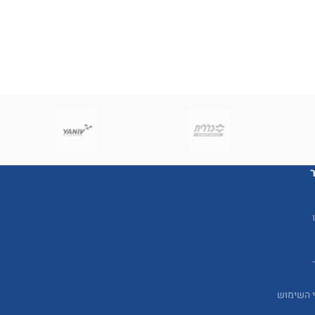
י השימוש