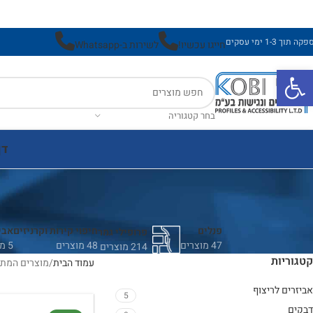
ה תוך 1-3 ימי עסקים
חייגו עכשיו!
לשירות ב-Whatsapp
פתח סרגל נגישות
בחר קטגוריה
דף
פנלים
חיפוי קירות וקרניזים
אבי
פרופילי גמר
47 מוצרים
48 מוצרים
5 מוצרים
214 מוצרים
קטגוריות
עמוד הבית
מוצרים המתו
אביזרים לריצוף
5
דבקים