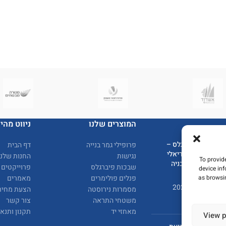
המוצרים שלנו
ניווט מהיר
סבכת פיברגלס –
פרופילי גמר בנייה
דף הבית
הפתרון האידיאלי
נגישות
החנות שלנו
To provid
לריצוף צף ובניה
שבכות פיברגלס
פרוייקטים
device in
מתקדמת
as browsin
פנלים פולימרים
מאמרים
12 במרץ 2025
מסמרות נירוסטה
הצעת מחיר
משטחי התראה
צור קשר
מאחזי יד
תקנון ותנא
View p