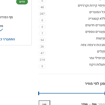
0
חדש
חיפוי קירות וקרניזים
48
כל המוצרים
287
סף הפרדה – 
ללא קטגוריה
0
מוצרים חדשים
מק
0
מוצרים נוספים
7
נגישות
התחבר/י כד
54
סבכות ורצפה צפה
26
פנלים
47
פרופילי גמר
214
תעלות ניקוז
0
סנן לפי מחיר
מחיר:
0₪
—
10₪
סנן