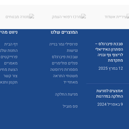
המוצרים שלנו
ניווט מהיר
סבכת פיברגלס –
פרופילי גמר בנייה
דף הבית
הפתרון האידיאלי
נגישות
החנות שלנו
לריצוף צף ובניה
שבכות פיברגלס
פרוייקטים
מתקדמת
פנלים פולימרים
מאמרים
12 במרץ 2025
מסמרות נירוסטה
הצעת מחיר
משטחי התראה
צור קשר
מאחזי יד
תקנון ותנא
אמצעים למניעת
מניעת החלקה
החלקה במדרגות
9 באפריל 2024
פס מוביל