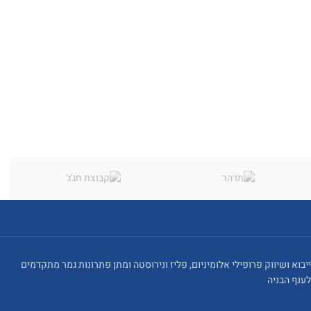
ייבוא ושיווק פרופילי אלומיניום, פליז ונירוסטה ומתן פתרונות גמר מתקדמים
לענף הבניה