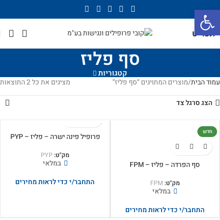
פתח סרגל נגישות
תפריט
סף פליז
קטגוריות
עמוד הבית
מוצרים המתויגים “סף פליז”
מציגים את כל ⁦2⁩ התוצאות
הצג סרגל צד
חדש
פרופיל פינה ישרה – פליז – PYP
מק"ט:
PYP
במלאי
סף הפרדה – פליז – FPM
התחבר/י כדי לראות מחירים
מק"ט:
FPM
במלאי
התחבר/י כדי לראות מחירים