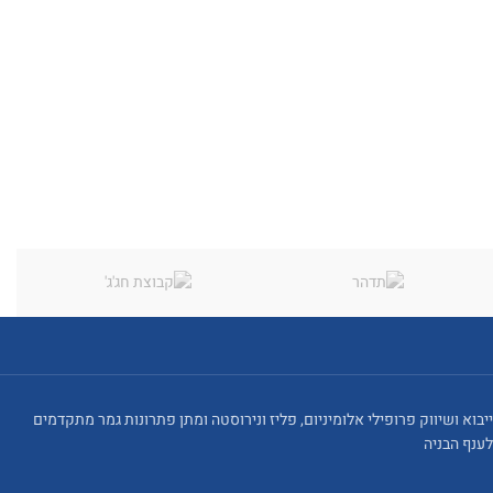
ייבוא ושיווק פרופילי אלומיניום, פליז ונירוסטה ומתן פתרונות גמר מתקדמים
לענף הבניה