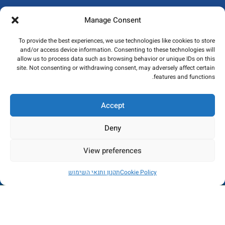
ייבוא ושיווק פרופילי אלומיניום, פליז ונירוסטה ומתן פתרונות גמר מתקדמים
Manage Consent
לענף הבניה
To provide the best experiences, we use technologies like cookies to store
and/or access device information. Consenting to these technologies will
allow us to process data such as browsing behavior or unique IDs on this
site. Not consenting or withdrawing consent, may adversely affect certain
features and functions.
אזור תעשייה נוף הארץ, כפר קאסם
משרד: 03-6715586
Accept
פקס: 03-6784235
Deny
מאמרים אחרונים
View preferences
המוצרים שלנו
החנות כרגע בתהליכי שדרוג - הזמנות לא יכובדו. במידה
ניווט מהיר
Cookie Policy
תקנון ותנאי השימוש
ותשלום יבוצע, הכסף יוחזר באופן מיידי. עמכם הסליחה
חנות
מסננים
רשימת משאלות
החשבון שלי
כל הזכויות שמורות לקובי פרופילים ונגישות בע"מ 2023