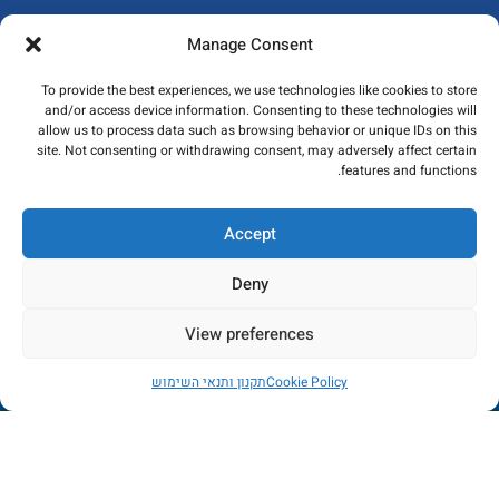
ייבוא ושיווק פרופילי אלומיניום, פליז ונירוסטה ומתן פתרונות גמר מתקדמים
Manage Consent
לענף הבניה
To provide the best experiences, we use technologies like cookies to store
and/or access device information. Consenting to these technologies will
allow us to process data such as browsing behavior or unique IDs on this
site. Not consenting or withdrawing consent, may adversely affect certain
features and functions.
אזור תעשייה נוף הארץ, כפר קאסם
משרד: 03-6715586
Accept
פקס: 03-6784235
Deny
מאמרים אחרונים
View preferences
המוצרים שלנו
החנות כרגע בתהליכי שדרוג - הזמנות לא יכובדו. במידה
ניווט מהיר
Cookie Policy
תקנון ותנאי השימוש
ותשלום יבוצע, הכסף יוחזר באופן מיידי. עמכם הסליחה
חנות
מסננים
רשימת משאלות
החשבון שלי
כל הזכויות שמורות לקובי פרופילים ונגישות בע"מ 2023