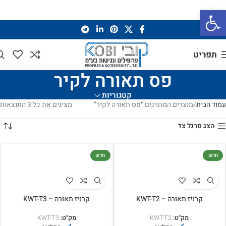
פתח סרגל נגישות
תפריט
פס תאורה לקיר
קטגוריות
עמוד הבית
מוצרים המתויגים “פס תאורה לקיר”
מציגים את כל ⁦3⁩ התוצאות
הצג סרגל צד
חדש
חדש
קרניז תאורה – KWT-T2
קרניז תאורה – KWT-T3
מק"ט:
KWT-T2
מק"ט:
KWT-T3