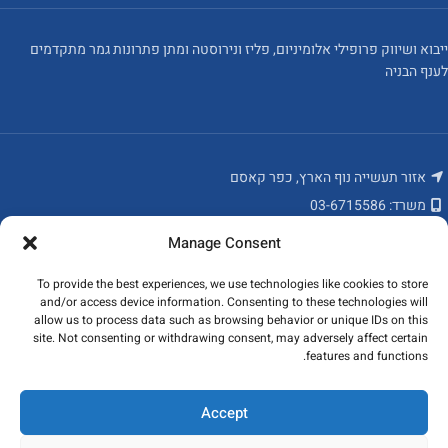
ייבוא ושיווק פרופילי אלומיניום, פליז ונירוסטה ומתן פתרונות גמר מתקדמים
לענף הבניה
אזור תעשייה נוף הארץ, כפר קאסם
משרד: 03-6715586
פקס: 03-6784235
Manage Consent
מאמרים אחרונים
To provide the best experiences, we use technologies like cookies to store
and/or access device information. Consenting to these technologies will
המוצרים שלנו
allow us to process data such as browsing behavior or unique IDs on this
site. Not consenting or withdrawing consent, may adversely affect certain
features and functions.
ניווט מהיר
כל הזכויות שמורות לקובי פרופילים ונגישות בע"מ 2023
Accept