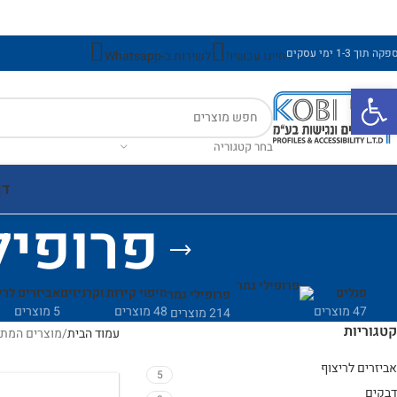
ה תוך 1-3 ימי עסקים
חייגו עכשיו!
לשירות ב-Whatsapp
פתח סרגל נגישות
בחר קטגוריה
דף
פרופיל
פנלים
חיפוי קירות וקרניזים
אביזרים לרי
פרופילי גמר
47 מוצרים
48 מוצרים
5 מוצרים
214 מוצרים
קטגוריות
עמוד הבית
מוצרים המתוי
אביזרים לריצוף
5
דבקים