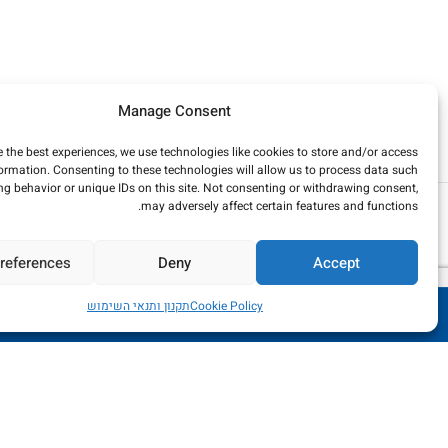
Manage Consent
e the best experiences, we use technologies like cookies to store and/or access
formation. Consenting to these technologies will allow us to process data such
g behavior or unique IDs on this site. Not consenting or withdrawing consent,
פרופיל תפר התפשטות לטיח 6 מ"מ
may adversely affect certain features and functions.
- פי וי סי - EJT6-PVC
התחבר/י כדי לראות מחירים
references
Deny
Accept
Cookie Policy
תקנון ותנאי השימוש
החנות כרגע בתהליכי שדרוג - הזמנות לא יכובדו. במידה ותשלום יב
פרופיל תפר התפשטות לטיח 10
מ"מ - פי וי סי - EJT10-PVC
התחבר/י כדי לראות מחירים