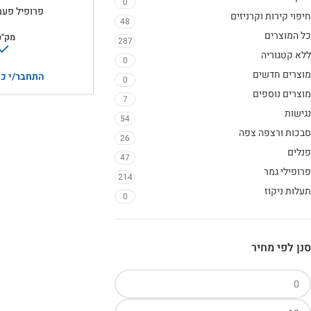
0
פרופיל פעמון 65 – N
חיפוי קירות וקרניזים
48
כל המוצרים
מק"ט
287
ללא קטגוריה
0
מוצרים חדשים
התחבר/י כד
0
מוצרים נוספים
7
נגישות
54
סבכות ורצפה צפה
26
פנלים
47
פרופילי גמר
214
תעלות ניקוז
0
סנן לפי מחיר