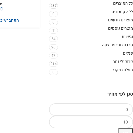
כל המוצרים
מק
287
ללא קטגוריה
0
מוצרים חדשים
התחבר/י כד
0
מוצרים נוספים
7
נגישות
54
סבכות ורצפה צפה
26
פנלים
47
פרופילי גמר
214
תעלות ניקוז
0
סנן לפי מחיר