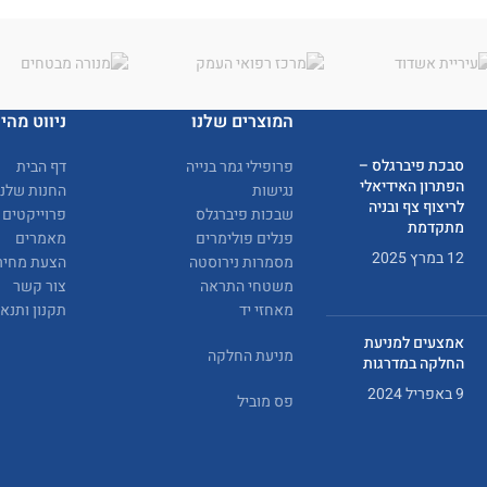
המוצרים שלנו
ניווט מהיר
סבכת פיברגלס –
פרופילי גמר בנייה
דף הבית
הפתרון האידיאלי
נגישות
החנות שלנו
לריצוף צף ובניה
שבכות פיברגלס
פרוייקטים
מתקדמת
פנלים פולימרים
מאמרים
12 במרץ 2025
מסמרות נירוסטה
הצעת מחיר
משטחי התראה
צור קשר
מאחזי יד
תקנון ותנא
אמצעים למניעת
מניעת החלקה
החלקה במדרגות
9 באפריל 2024
פס מוביל