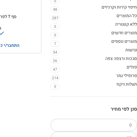
0
חיפוי קירות וקרניזים
48
כל המוצרים
סף T לפרקט – אלומיניום
287
ללא קטגוריה
0
מ
מוצרים חדשים
0
מוצרים נוספים
7
התחבר/י כד
נגישות
54
סבכות ורצפה צפה
26
פנלים
47
פרופילי גמר
214
תעלות ניקוז
0
סנן לפי מחיר