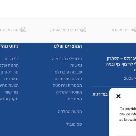
המוצרים שלנו
ניווט מהיר
ברגלס – הפתרון
פרופילי גמר בנייה
דף הבית
 לריצוף צף ובניה
נגישות
החנות שלנו
שבכות פיברגלס
פרוייקטים
פנלים פולימרים
מאמרים
מסמרות נירוסטה
הצעת מחיר
משטחי התראה
צור קשר
למניעת החלקה במדרגות
מאחזי יד
תקנון ותנא
To provid
מניעת החלקה
device in
as browsin
פס מוביל