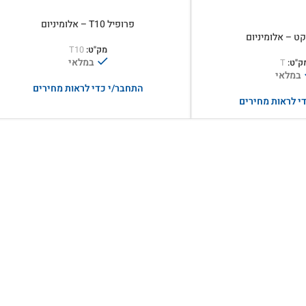
פרופיל T10 – אלומיניום
מק"ט:
T10
במלאי
ק"ט:
T
במלאי
התחבר/י כדי לראות מחירים
י לראות מחירים