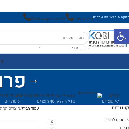
ה תוך 1-3 ימי עסקים
חייגו עכשיו!
לשירות ב-Whatsapp
פתח סרגל נגישות
בחר קטגוריה
דף
פרופיל T
פנלים
חיפוי קירות וקרניזים
אביזרים לרי
פרופילי גמר
47 מוצרים
48 מוצרים
5 מוצרים
214 מוצרים
קטגוריות
עמוד הבית
מוצרים המתויגים “פ
אביזרים לריצוף
5
דבקים