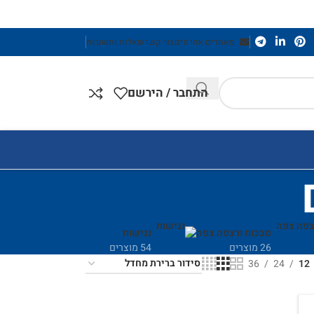
מאמרים אחרונים
צור קשר
שאלות ותשובות
התחבר / הירשם
סבכות ורצפה צפה
נגישות
26 מוצרים
54 מוצרים
36
24
12