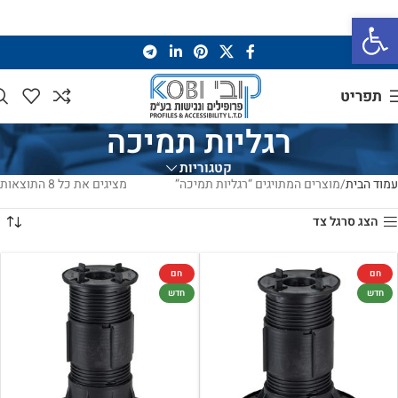
פתח סרגל נגישות
תפריט
רגליות תמיכה
קטגוריות
עמוד הבית
מוצרים המתויגים “רגליות תמיכה”
מציגים את כל ⁦8⁩ התוצאות
הצג סרגל צד
חם
חם
חדש
חדש