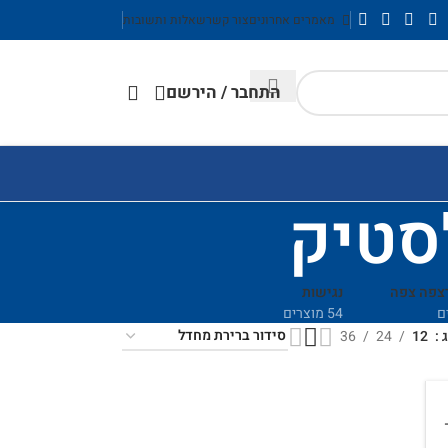
מאמרים אחרונים
צור קשר
שאלות ותשובות
התחבר / הירשם
סטיק
רצפה צפה
נגישות
54 מוצרים
ג
12
24
36
 –