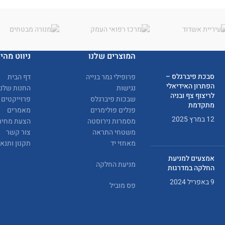
המוצרים שלנו
ניווט מהיר
סבכת פיברגלס –
פרופילי גמר בנייה
דף הבית
הפתרון האידיאלי
נגישות
החנות שלנו
לריצוף צף ובניה
שבכות פיברגלס
פרוייקטים
מתקדמת
פנלים פולימרים
מאמרים
12 במרץ 2025
מסמרות נירוסטה
הצעת מחיר
משטחי התראה
צור קשר
מאחזי יד
תקנון ותנא
אמצעים למניעת
מניעת החלקה
החלקה במדרגות
9 באפריל 2024
פס מוביל