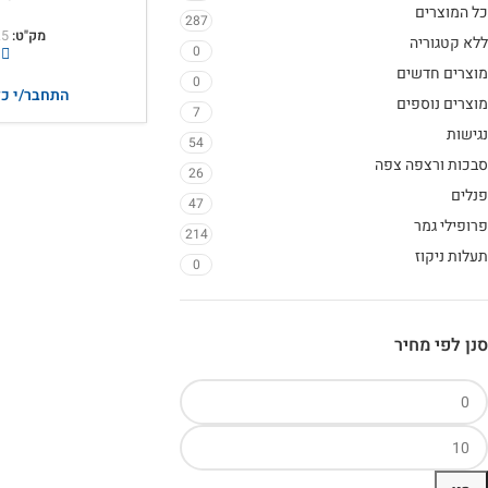
כל המוצרים
287
מק"ט:
.5
ללא קטגוריה
0
מוצרים חדשים
0
התחבר/י כד
מוצרים נוספים
7
נגישות
54
סבכות ורצפה צפה
26
פנלים
47
פרופילי גמר
214
תעלות ניקוז
0
סנן לפי מחיר