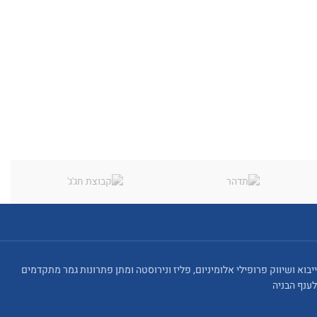
ייבוא ושיווק פרופילי אלומיניום, פליז ונירוסטה ומתן פתרונות גמר מתקדמים
לענף הבניה