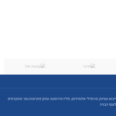
ייבוא ושיווק פרופילי אלומיניום, פליז ונירוסטה ומתן פתרונות גמר מתקדמים
לענף הבניה