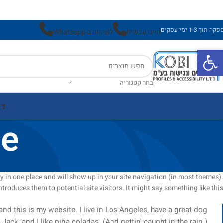
ה תוך 1-3 ימי עסקים
חייגו עכשיו!
לשירות ב-Whatsapp
פתח סרגל נגישות
בחר קטגוריה
דף
ge
tay in one place and will show up in your site navigation (in most themes).
roduces them to potential site visitors. It might say something like this:
and this is my website. I live in Los Angeles, have a great dog
Jack, and I like piña coladas. (And gettin' caught in the rain.)