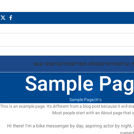
 הבית
אודותינו
קטלוג מוצרים
פרויקטים
צור קשר
Sample Pa
בית
Sample Page
This is an example page. It's different from a blog post because it will s
Most people start with an About page that int
Hi there! I'm a bike messenger by day, aspiring actor by night, 
named 