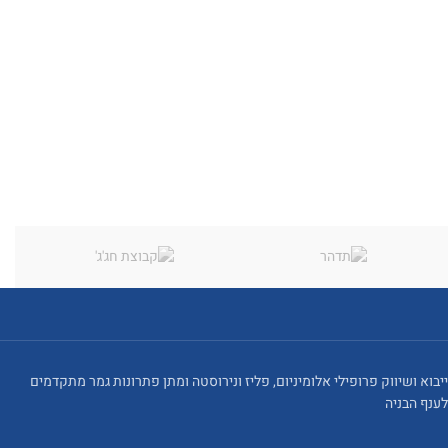
ייבוא ושיווק פרופילי אלומיניום, פליז ונירוסטה ומתן פתרונות גמר מתקדמים
לענף הבניה