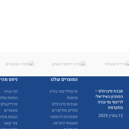
המוצרים שלנו
ניווט מהיר
סבכת פיברגלס –
פרופילי גמר בנייה
דף הבית
הפתרון האידיאלי
נגישות
החנות שלנו
לריצוף צף ובניה
שבכות פיברגלס
פרוייקטים
מתקדמת
פנלים פולימרים
מאמרים
12 במרץ 2025
מסמרות נירוסטה
הצעת מחיר
משטחי התראה
צור קשר