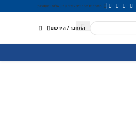
מאמרים אחרונים
צור קשר
שאלות ותשובות
התחבר / הירשם
Stylish
Tshirt
Hot &
Convallis interdum purus adipiscing dis 
COLLECTION 2018
NEW MAN SUMMER LOOK
Season
Fas
Spr
Summertime
Women's
Mid-Season
See more