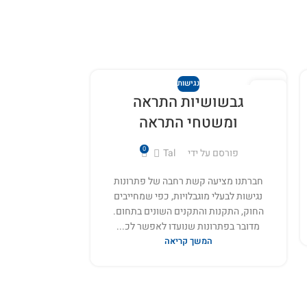
נגישות
16
22
גבשושיות התראה
מסמרות 
יונ
יונ
ומשטחי התראה
דגמים, 
0
פורסם על ידי
Tal
פורסם ע
חברתנו מציעה קשת רחבה של פתרונות
חברת קובי פ
נגישות לבעלי מוגבלויות, כפי שמחייבים
פתרונות הנגשה ע
החוק, התקנות והתקנים השונים בתחום.
בבתי עסק ומוס
מדובר בפתרונות שנועדו לאפשר לכ...
על פי ח
המשך קריאה
ה