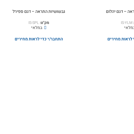
אה – דגם יהלום
גבשושיות התראה – דגם ספירל
IS-YLM
מק"ט:
IS-SPL
מלאי
במלאי
 לראות מחירים
התחבר/י כדי לראות מחירים