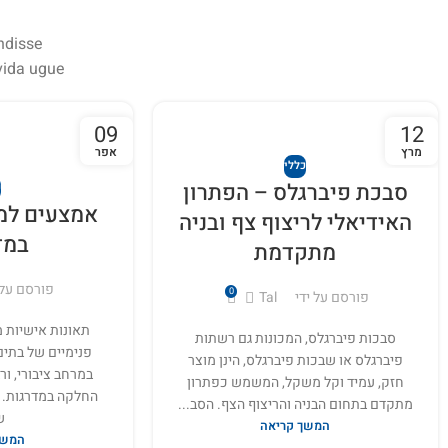
ndisse
ida ugue.
09
12
מרץ
אפר
כללי
סבכת פיברגלס – הפתרון
כ
אמצעים למ
האידיאלי לריצוף צף ובניה
במד
מתקדמת
פורסם על 
0
פורסם על ידי
Tal
תאונות אישיות 
סבכות פיברגלס, המכונות גם רשתות
פנימיים של בתים
פיברגלס או שבכות פיברגלס, הינן מוצר
במרחב ציבורי, ור
חזק, עמיד וקל משקל, המשמש כפתרון
החלקה במדרגות. 
מתקדם בתחום הבניה והריצוף הצף. הסב...
ש
המשך קריאה
המשך