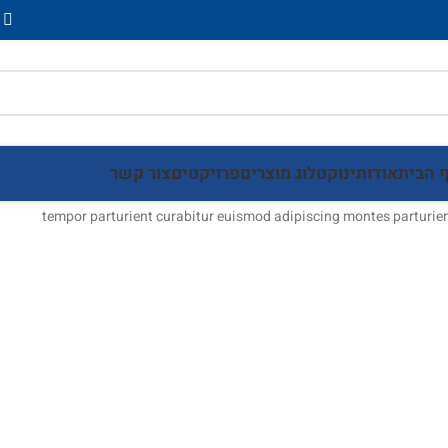
 הבית
אודותינו
קטלוג מוצרים
פרויקטים
צור קשר
parturient posuere ac a quam a eleifend montes curae tempor parturient
ing
hion
In Love
In J
We are
eans
Stylish
Tshirt
Hot &
Convallis interdum 
tempor parturient curabitur euismod adipiscing montes parturien
Women's
Category
Bags &
Fantas
Handbags
Specia
See more
See more