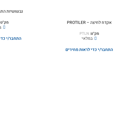
גבשושיות התר
אקדח לחיצה – PROTILER
מק"ט:
ב
מק"ט:
PTLN
במלאי
התחבר/י כדי
התחבר/י כדי לראות מחירים