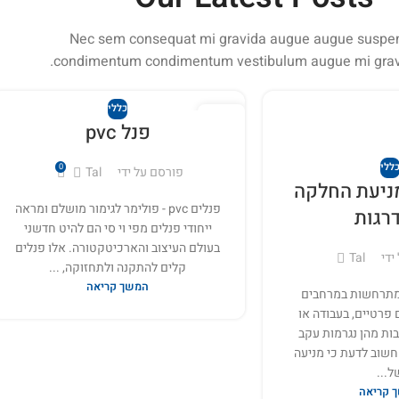
Nec sem consequat mi gravida augue augue suspe
condimentum condimentum vestibulum augue mi grav
כללי
26
פנל pvc
מאי
ללי
0
פורסם על ידי
Tal
ניעת החלקה
פנלים pvc - פולימר לגימור מושלם ומראה
רגות
ייחודי פנלים מפי וי סי הם להיט חדשני
בעולם העיצוב והארכיטקטורה. אלו פנלים
ידי
Tal
קלים להתקנה ולתחזוקה, ...
המשך קריאה
מתרחשות במרחבים
 פרטיים, בעבודה או
בות מהן נגרמות עקב
חשוב לדעת כי מניעה
ל...
 קריאה