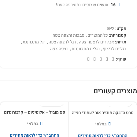
16
אנשים שצופים במוצר זה כעת!
מק"ט:
SP2
קטגוריות:
כל המוצרים
,
סבכות ורצפה צפה
תגיות:
אביזרים לרצפה צפה
,
רגל לרצפה צפה
,
רגל מתכווננת
,
רגליים לריצוף
,
רגלית מתכווננות
,
רצפה צפה
שתף:
מוצרים קשורים
פס מוביל – אלומיניום – קרבורונדום
סרט הדבקה מחזיר אור לעמודי חנייה
במלאי
במלאי
התחבר/י כדי לראות מחירים
התחבר/י כדי לראות מחירים