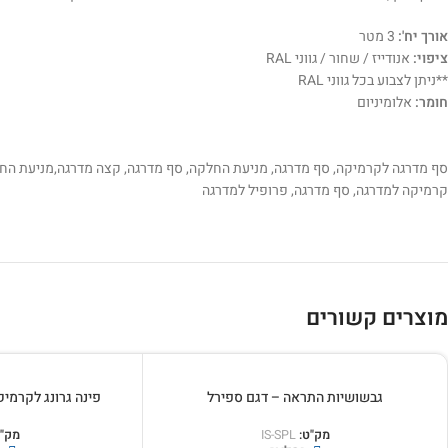
אורך יח':
3 מטר
ציפוי:
אנודייז / שחור / גווני RAL
**ניתן לצבוע בכל גווני RAL
חומר:
אלומיניום
סף מדרגה לקרמיקה, סף מדרגה, מניעת החלקה, סף מדרגה, קצה מדרגה,מניעת החל
קרמיקה למדרגה, סף מדרגה, פרופיל למדרגה
מוצרים קשורים
גבשושיות התראה – דגם ספירל
פינה גרונג לקרמיקה
מק"ט:
IS-SPL
מק"