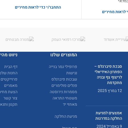
מלאי
התחבר/י כדי לראות מחירים
 לראות מחירים
המוצרים שלנו
ניווט מהיר
סבכת פיברגלס –
פרופילי גמר בנייה
דף הבית
הפתרון האידיאלי
נגישות
החנות שלנו
לריצוף צף ובניה
שבכות פיברגלס
פרוייקטים
מתקדמת
פנלים פולימרים
מאמרים
12 במרץ 2025
מסמרות נירוסטה
הצעת מחיר
משטחי התראה
צור קשר
מאחזי יד
תקנון ותנא
אמצעים למניעת
מניעת החלקה
החלקה במדרגות
9 באפריל 2024