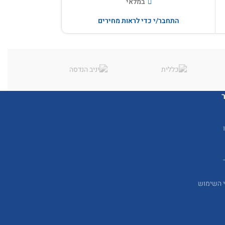
במלאי
התחבר/י כדי לראות מחירים
התחבר/י 
י השימוש