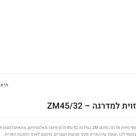
תיאו
זוית למדרגה – ZM45/32
סף/זווית מדרגה מדגם ZM במידות 45/32 מ"מ מיוצר מאלומיניום, מתאים למגוון אריחים ומשמש כסף מדרגה לסיומן קצה מדרגה ולמניעת החלקה.
בנוסף לכך, שומר על האריח מפני פגיעות ושברים. מיושם לאחר התקנת האריח.