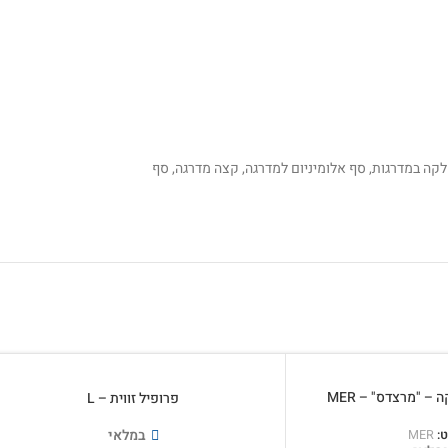
קה במדרגות, סף אלומיניום למדרגה, קצה מדרגה, סף
 – "מרצדס" – MER
פרופיל זווית – L
במלאי
ט:
MER