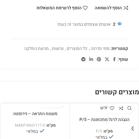
הוסף להשוואה
הוסף לרשימת המשאלות
2
אנשים שצופים במוצר זה כעת!
קטגוריות:
ספי מדרגה
,
כל המוצרים
,
נגישות
,
מניעת החלקה
שתף:
מוצרים קשורים
חדש
משטח התראה – נירוסטה
הגבהה לרגל מתכווננת – P/5
מק"ט:
MAKP-N60/117-0
במלאי
מק"ט:
P/5
במלאי