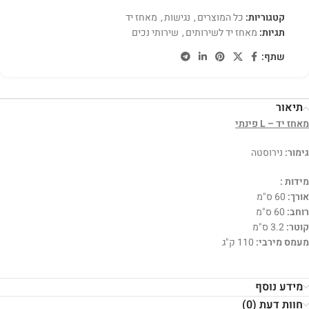
קטגוריות:
כל המוצרים
,
נגישות
,
מאחז יד
תגיות:
מאחז יד לשירותים
,
שירותי נכים
שתף:
תיאור
מאחז יד – L פינתי
גימור:
נירוסטה
מידות :
אורך:
60 ס"מ
רוחב:
60 ס"מ
קוטר:
3.2 ס"מ
מעמס מירבי:
110 ק"ג
מידע נוסף
חוות דעת (0)