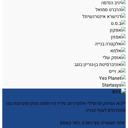
ייבוא ושיווק פרופילי אלומיניום, פליז ונירוסטה ומתן פתרונות גמר
מתקדמים לענף הבניה
אזור תעשייה נוף הארץ, כפר קאסם