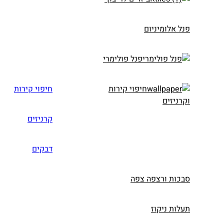
פנל אלומיניום
פנל פולימרי
חיפוי קירות
חיפוי קירות
וקרניזים
קרניזים
דבקים
סבכות ורצפה צפה
תעלות ניקוז