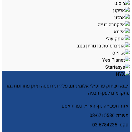
ייבוא ושיווק פרופילי אלומיניום, פליז ונירוסטה ומתן פתרונות גמר
מתקדמים לענף הבניה
אזור תעשייה נוף הארץ, כפר קאסם
משרד: 03-6715586
פקס: 03-6784235