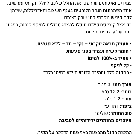
עמידים ואיכותים שיהפכו את החלל שלכם לחלל יוקרתי ומרשים.
אחד מפתרונות הגמר הלוהטים בענף העיצוב והאדריכלות, שייתן
לכם פיניש יוקרתי כמו שרק רציתם.
רק אצל קובי פרופילים תוכלו למצוא סרגלים לחיפוי קירות, במגוון
רחב של עיצובים ומידות.
• מעניק מראה יוקרתי – נקי – חד – ללא פגמים.
• חומר קשיח ועמיד בפני פגיעות
• עמיד ב-100% למים!
• קל לניקוי
• התקנה קלה ומהירה הדורשת ידע בסיסי בלבד
אורך מוט:
3 מטר
רוחב:
12.2 ס"מ
עובי:
1.2 ס"מ
ציפוי:
דמוי עץ
סוג החומר:
פולימר
מיוצרים מחומרים ידידותיים לסביבה
התקנת הפנל מתבצעת באמצעות הדבקה על הקיר.