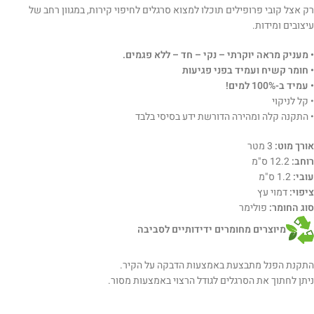
רק אצל קובי פרופילים תוכלו למצוא סרגלים לחיפוי קירות, במגוון רחב של
עיצובים ומידות.
• מעניק מראה יוקרתי – נקי – חד – ללא פגמים.
• חומר קשיח ועמיד בפני פגיעות
• עמיד ב-100% למים!
• קל לניקוי
• התקנה קלה ומהירה הדורשת ידע בסיסי בלבד
אורך מוט:
3 מטר
רוחב:
12.2 ס"מ
עובי:
1.2 ס"מ
ציפוי:
דמוי עץ
סוג החומר:
פולימר
מיוצרים מחומרים ידידותיים לסביבה
התקנת הפנל מתבצעת באמצעות הדבקה על הקיר.
ניתן לחתוך את הסרגלים לגודל הרצוי באמצעות מסור.