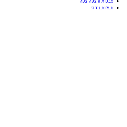
סבכות ורצפה צפה
תעלות ניקוז