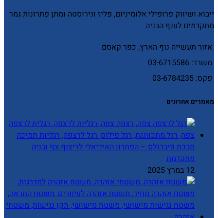
ייבוא ושיווק פרופילי אלומיניום, פליז ונירוסטה ומתן פתרונות גמר
מתקדמים לענף הבניה
אזור תעשייה נוף הארץ, כפר קאסם
משרד: 03-6715586
פקס: 03-6784235
מאמרים אחרונים
סבכת פיברגלס – הפתרון האידיאלי לריצוף צף ובניה
מתקדמת
12 במרץ 2025