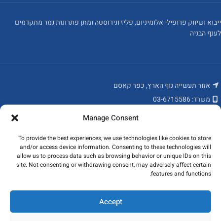
ייבוא ושיווק פרופילי אלומיניום, פליז ונירוסטה ומתן פתרונות גמר מתקדמים
לענף הבניה
אזור תעשייה נוף הארץ, כפר קאסם
משרד: 03-6715586
פקס: 03-6784235
Manage Consent
מאמרים אחרונים
To provide the best experiences, we use technologies like cookies to store
and/or access device information. Consenting to these technologies will
המוצרים שלנו
allow us to process data such as browsing behavior or unique IDs on this
site. Not consenting or withdrawing consent, may adversely affect certain
features and functions.
ניווט מהיר
כל הזכויות שמורות לקובי פרופילים ונגישות בע"מ 2023
Accept