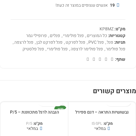
19
אנשים שצופים במוצר זה כעת!
מק"ט:
KP8MZ
קטגוריות:
כל המוצרים
,
פנל פולימרי
,
פנלים
,
פרופילי גמר
תגיות:
פנל
,
פנל PVC
,
פנל לפרקט
,
פנל לפרקט לבן
,
פנל לרצפה
,
פנל פולימר
,
פנל פולימר לרצפה
,
פנל פולימרי
,
פנל פלסטיק
שתף:
מוצרים קשורים
חדש
גבשושיות התראה – דגם ספירל
הגבהה לרגל מתכווננת – P/5
מק"ט:
IS-SPL
מק"ט:
P/5
במלאי
במלאי