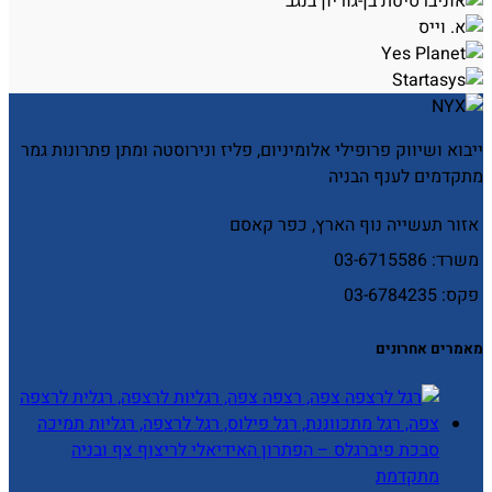
ייבוא ושיווק פרופילי אלומיניום, פליז ונירוסטה ומתן פתרונות גמר
מתקדמים לענף הבניה
אזור תעשייה נוף הארץ, כפר קאסם
משרד: 03-6715586
פקס: 03-6784235
מאמרים אחרונים
סבכת פיברגלס – הפתרון האידיאלי לריצוף צף ובניה
מתקדמת