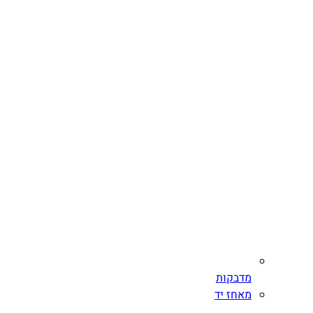
מדבקות
מאחז יד