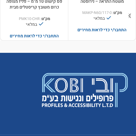
משטח התראה – נירוסטה
פס קישוט 10 מ"מ – פליז מצופה
כרום משובץ קריסטלים מבית
SWAROWSKI
מק"ט:
MAKP-N60/117-0
במלאי
מק"ט:
PMK10-CHR
במלאי
התחבר/י כדי לראות מחירים
התחבר/י כדי לראות מחירים