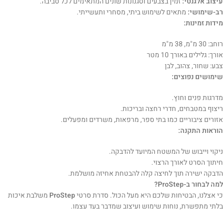
עיצוב אלגנטי:
זמין בצבעים וסגנונות שונים המתאימים לכל סביבה.
רב-שימושי:
מתאים לשימוש ביתי, מסחרי ותעשייתי.
מידות זמינות:
רוחב: 30 מ"מ, 38 מ"מ
אורך: גלילים באורך 10 מטר
צבע: שחור, צהוב, לבן
שימושים נפוצים:
מדרגות פנים וחוץ.
ריצוף במטבחים, חדרי רחצה ובריכות.
אזורים ציבוריים כמו בתי ספר, מרפאות, משרדים ומפעלים.
הוראות התקנה:
ניקוי וייבוש של המשטח המיועד להדבקה.
חיתוך הסרט לאורך הרצוי.
הדבקה ישירה תוך לחיצה קלה להבטחת אחיזה מושלמת.
למה לבחור ב-ProStep?
כי אצלנו, הבטיחות שלכם היא מעל הכול. סדרת סרטי
ProStep
משלבת איכות
בלתי מתפשרת, נוחות שימוש ועיצוב שמדבר בעד עצמו.