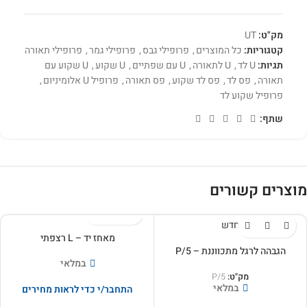
מק"ט:
UT
קטגוריות:
כל המוצרים
,
פרופילי גבס
,
פרופילי גמר
,
פרופילי תאורה
תגיות:
U לד
,
U לתאורה
,
U עם שפתיים
,
U שקוע
,
U שקוע עם
תאורה
,
פס לד
,
פס לד שקוע
,
פס תאורה
,
פרופיל U אלומיניום
,
פרופיל שקוע לד
שתף:
מוצרים קשורים
חדש
מאחז יד – L רצפתי
הגבהה לרגל מתכווננת – P/5
במלאי
מק"ט:
P/5
במלאי
התחבר/י כדי לראות מחירים