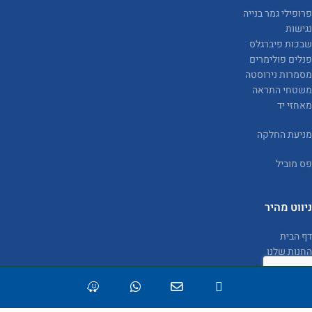
פרופילי גמר בנייה
נגישות
שבכות פיברגלס
פנלים פולימרים
מסמרות נירוסטה
משטחי התראה
מאחזי יד
מניעת החלקה
פס מוביל
ניווט מהיר
דף הבית
החנות שלנו
פרוייקטים
מאמרים
הצעת מחיר
חנות
ימת משאלות
החשבון שלי