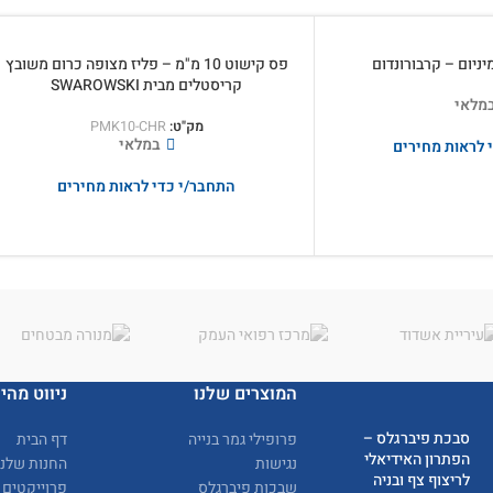
יניום – קרבורונדום
פס קישוט 10 מ"מ – פליז מצופה כרום משובץ
קריסטלים מבית SWAROWSKI
מלאי
מק"ט:
PMK10-CHR
במלאי
 לראות מחירים
התחבר/י כדי לראות מחירים
המוצרים שלנו
ניווט מהיר
סבכת פיברגלס –
פרופילי גמר בנייה
דף הבית
הפתרון האידיאלי
נגישות
החנות שלנו
לריצוף צף ובניה
שבכות פיברגלס
פרוייקטים