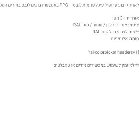
לאחר קיבוע פרופיל פינה פנימית לגבס – PPG באמצעות ברגים לגבס בחורים המנוקבים, יבוצע שפכטל ולאחריו צבע.
אורך יח':
3 מטר
ציפוי:
אנודייז / לבן / שחור / גווני RAL
**ניתן לצבוע בכל גווני RAL
חומר:
אלומיניום
[ral-colorpicker headers=1]
** לא זמין לשימוש במכשירים ניידים או טאבלטים