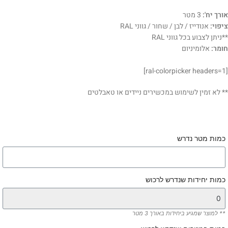
אורך יח':
3 מטר
ציפוי:
אנודייז / לבן / שחור / גווני RAL
**ניתן לצבוע בכל גווני RAL
חומר:
אלומיניום
[ral-colorpicker headers=1]
** לא זמין לשימוש במכשירים ניידים או טאבלטים
כמות מטר נדרש
כמות יחידות שנדרש לרכוש
** למוצר שמגיע ביחידות באורך 3 מטר