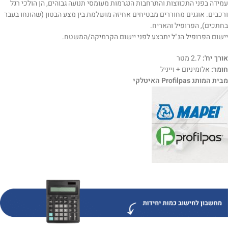
עמידה בפני התכווצות והתרחבות הנגרמות מעומסי תנועה גבוהים, הן הולכי רגל
ורכבים. אוגנים מחוררים מבטיחים אחיזה מושלמת בין מצע הבטון (שהונחו בעבר
בחתכים), הפרופיל והאריח.
יישום הפרופיל הנ"ל יתבצע לפני יישום הקרמיקה/המשטח.
אורך יח':
2.7 מטר
חומר:
אלומיניום + וייניל
מבית המותג Profilpas האיטלקי