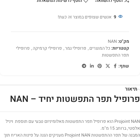
הוסף להשוואה
הוסף לרשימת המשאלות
9
אנשים שצופים במוצר זה כעת!
מק"ט:
NAN
קטגוריות:
כל המוצרים
,
פרופילי גמר
,
פרופילי קרמיקה
,
פרופילי
תפר התפשטות
שתף:
תיאור
פרופיל תפר התפשטות יחיד – NAN
Projoint NAN הוא פרופיל תפר התפשטות מאלומיניום טבעי עם תוספת ויניל
אלסטי, ברוחב 15 מ"מ.
המבנה של תפר ההתפשטות Projoint NAN מעניקים הגנה על פינות האריח תוך