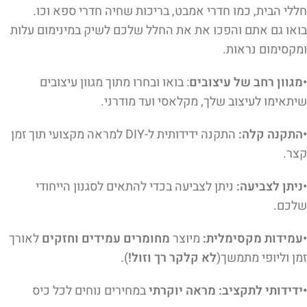
חללי הבית, כמו חדרי אמבט, בריכות שחיה חדרי ספא וכו.
בואו גם אתם והפכו את את החלל שלכם לשיק במינימום עלות
ומקסימום נראות.
•מגוון רחב של עיצובים
: בואו ובחרו מתוך מגוון עיצובים
שיתאימו לעיצוב שלך, מקלאסי ועד מודרני.
•התקנה קלה:
התקנה ידידותית ל-DIY למראה מקצועי תוך זמן
קצר.
•ניתן לצביעה:
ניתן לצביעה בכדי להתאים לסגנון הייחודי
שלכם.
•עמידות מקסימלית:
מיוצר
מחומרים עמידים וחזקים
לאורך
זמן וליופי מתמשך(
לא קלקר רך וזול!
).
•ידידותי לתקציב: מראה יוקרתי
במחירים נוחים לכל כיס