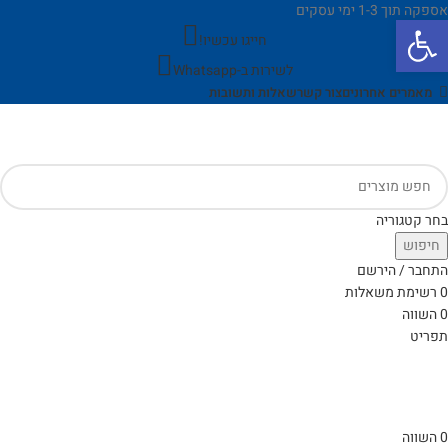
אספקה תוך 1-3 ימי עסקים
פתח סרגל נגישות
חייגו עכשיו!
לשירות ב-Whatsapp
מאמרים אחרונים
צור קשר
שאלות ותשובות
בחר קטגוריה
חיפוש
התחבר / הירשם
0
רשימת משאלות
0
השווה
תפריט
0
השווה