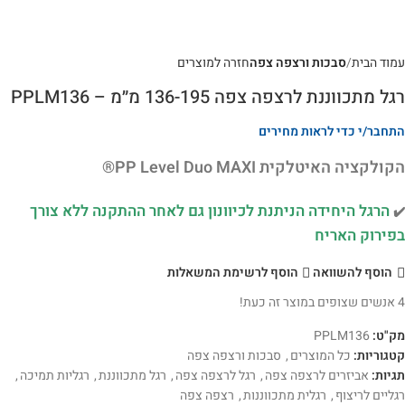
עמוד הבית
סבכות ורצפה צפה
חזרה למוצרים
רגל מתכווננת לרצפה צפה 136-195 מ״מ – PPLM136
התחבר/י כדי לראות מחירים
הקולקציה האיטלקית PP Level Duo MAXI®
הרגל היחידה הניתנת לכיוונון גם לאחר ההתקנה ללא צורך
✔️
בפירוק האריח
הוסף להשוואה
הוסף לרשימת המשאלות
4
אנשים שצופים במוצר זה כעת!
מק"ט:
PPLM136
קטגוריות:
כל המוצרים
,
סבכות ורצפה צפה
תגיות:
אביזרים לרצפה צפה
,
רגל לרצפה צפה
,
רגל מתכווננת
,
רגליות תמיכה
,
רגליים לריצוף
,
רגלית מתכווננות
,
רצפה צפה