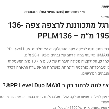
שתף:
תיאור
חוות דעת (0)
משלוחים/ החלפות והחזרות
תיאור
רגל מתכווננת לרצפה צפה 136-
195 מ״מ – PPLM136
רגל מתכווננת לרצפה צפה מהקולקציה האיטלקית PP Level Duo
MAXI® מגיעות במגוון רחב של גבהים מ-28-1192 מ"מ.
כמו כן, הקולקציה מכילה הגבהות של 80 מ"מ / 10 מ"מ המעניקות
אוניברסליות מוחלטת ודינמיות מושלמת המאפשרת התאמה לכלל
הגבהים הנדרשים.
אז למה לבחור רק ב PP Level Duo MAXI®?
• ניתן לפילוס בשניות מחלקה העליון של הרגל גם לאחר ההתקנה באמצעות מפתח
ייעודי
• עמיד בעומס אדיר של 1500 ק"ג לכל רגל