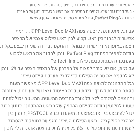
• מתאים ליישום במגוון משטחים -דק, ריצוף, סבכות פיברגלס ועוד
• בעל כרית גומי אינטרגטיבית המפחית את רעש הצעדים ומגן על האריח
• הודות ל-Perfect Ring, הרגל מתפלסת ומתאזנת באופן עצמאי
עם רגל מתכווננת לרצפה צפה PP Level Duo MAXI® , קיימת
אפשרות לבחור בין ראש קבוע לבין ראש פילוס עצמי של הרצפה
הצפה באופן מיידי, ישירות במהלך ההתקנה. בחירה שניתן לבצע בקלות
הודות לממיר המיוחד Perfect Ring. ניתן להפוך את הראש לקבוע
באמצעות הכנסת טבעת פילוס Perfect ring.
עם זאת, אם יש צורך לפצות על המדרון של הרצפה הצפה עד 6%, ניתן
לא להכניס את טבעת הפילוס כדי לקבל מערכת פילוס עצמי.
רגל מתכווננת לרצפה צפה PP Level Duo MAXI® מאפשר מענה
כפתח ביקורת לצורך בדיקת שכבת האיטום ו/או של תשתיות, צינורות
וחיווטים למיניהם ללא כל צורך בהריסת המשטח.
המשטח יכול להיות
שטוח לחלוטין הודות לפילוס המדויק של הראש המתכוונן. כוונון הרגל
יכול להתבצע ביד או באמצעות מפתח הגבהה PPSTOOL, הזמין בין
אביזרי הקולקציה. ראש הפילוס העצמי מאפשר לתומכים להסתגל
למשטח עם שיפוע של עד 6% על מנת להשיג רצפה אופקית לחלוטין.