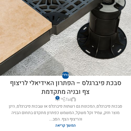
כללי
סבכת פיברגלס – הפתרון האידיאלי לריצוף
צף ובניה מתקדמת
0
Tal
סבכות פיברגלס, המכונות גם רשתות פיברגלס או שבכות פיברגלס, הינן
מוצר חזק, עמיד וקל משקל, המשמש כפתרון מתקדם בתחום הבניה
והריצוף הצף. הסב...
המשך קריאה