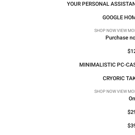
YOUR PERSONAL ASSISTA
GOOGLE HO
SHOP NOW
VIEW MO
Purchase n
$1
MINIMALISTIC PC-CA
CRYORIC TA
SHOP NOW
VIEW MO
On
$2
$3