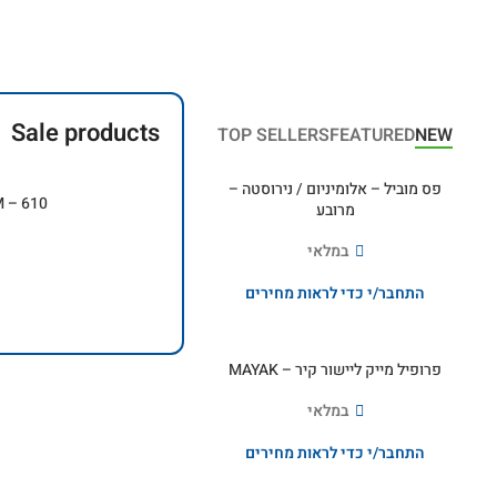
Sale products
TOP SELLERS
FEATURED
NEW
פס מוביל – אלומיניום / נירוסטה –
3M – 610 פס לסימון ולמניעת ה
מרובע
במלאי
ה
התחבר/י כדי לראות מחירים
פרופיל מייק ליישור קיר – MAYAK
במלאי
התחבר/י כדי לראות מחירים